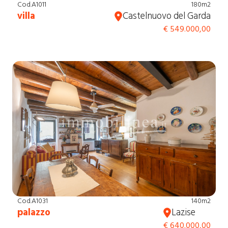
Cod.A1011
180m2
villa
Castelnuovo del Garda
€ 549.000,00
Cod.A1031
140m2
palazzo
Lazise
€ 640.000,00