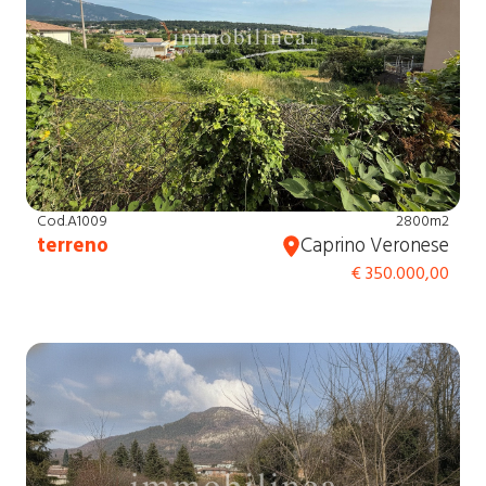
Cod.A1009
2800m2
terreno
Caprino Veronese
€ 350.000,00