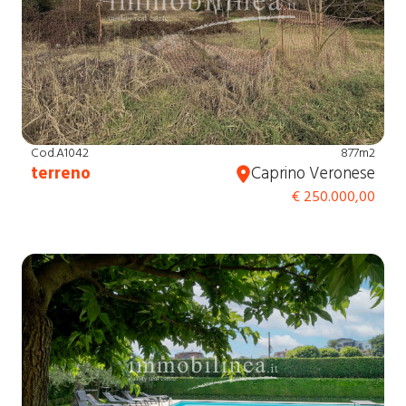
Cod.A1042
877m2
terreno
Caprino Veronese
€ 250.000,00