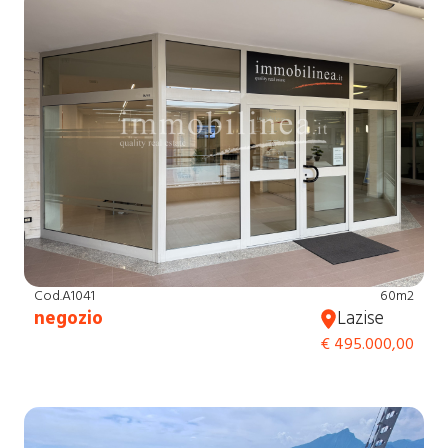
Cod.A1041
60m2
negozio
Lazise
€ 495.000,00