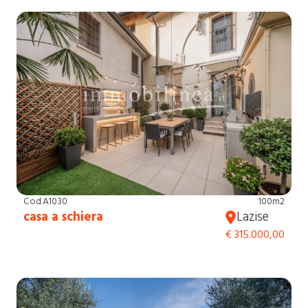
Cod.A1030
100m2
casa a schiera
Lazise
€ 315.000,00