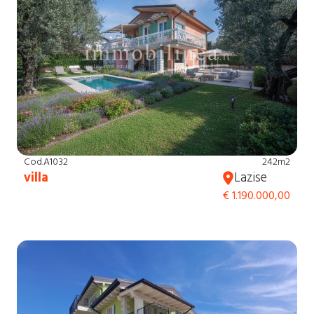
Cod.A1032
242m2
villa
Lazise
€ 1.190.000,00