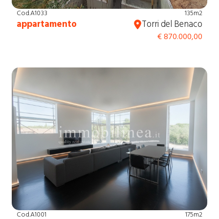
Cod.A1033
135m2
appartamento
Torri del Benaco
€ 870.000,00
Cod.A1001
175m2