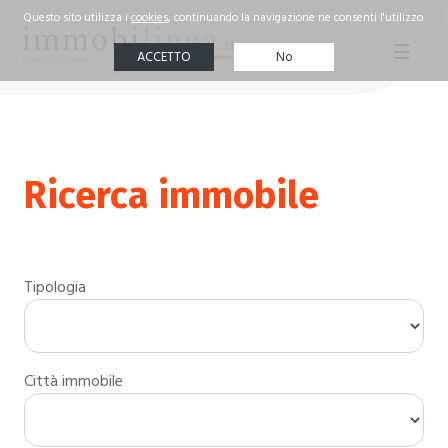
☰
Agenzia
I nostri
successi
Ricerca immobile
Valutazione
immobile
Tipologia
Ricerca
Immobile
Contatti
Città immobile
ITA