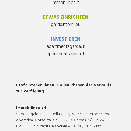
immobilinea.it
ETWAS EINRICHTEN
gardainterni.eu
INVESTIEREN
apartmentsgarda.it
apartmentsarena.it
Profis stehen Ihnen in allen Phasen des Verkaufs
zur Verfügung
Immobilinea srl
Sede Legale: Via G. Della Casa, 19 - 37122 Verona Sede
operativa: Corso Italia, 95 - 37016 Garda (VR) - P.IVA
03545530234 capitale sociale € 10.000,00 i.v. - isc.