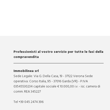
Professionisti al vostro servizio per tutte le fasi della
compravendita
Immobilinea srl
Sede Legale: Via G. Della Casa, 19 - 37122 Verona Sede
operativa: Corso Italia, 95 - 37016 Garda (VR) - P.IVA
03545530234 capitale sociale € 10.000,00 i.v. - isc. camera di
comm. REA 345227
Tel +39 045 2474 396