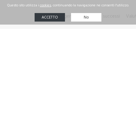
Agenzia
I nostri successi
Valu