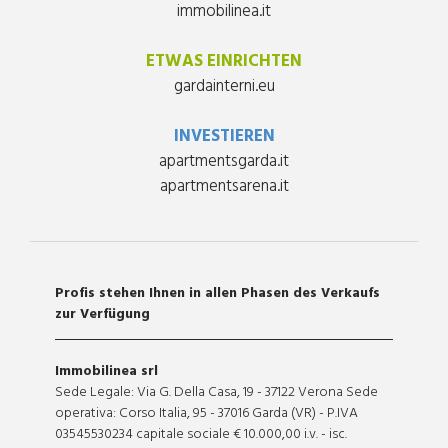
immobilinea.it
ETWAS EINRICHTEN
gardainterni.eu
INVESTIEREN
apartmentsgarda.it
apartmentsarena.it
Profis stehen Ihnen in allen Phasen des Verkaufs
zur Verfügung
Immobilinea srl
Sede Legale: Via G. Della Casa, 19 - 37122 Verona Sede
operativa: Corso Italia, 95 - 37016 Garda (VR) - P.IVA
03545530234 capitale sociale € 10.000,00 i.v. - isc.