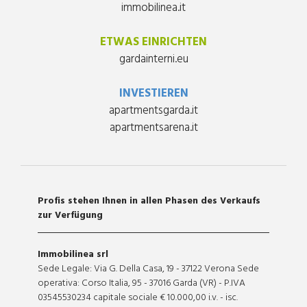
immobilinea.it
ETWAS EINRICHTEN
gardainterni.eu
INVESTIEREN
apartmentsgarda.it
apartmentsarena.it
Profis stehen Ihnen in allen Phasen des Verkaufs
zur Verfügung
Immobilinea srl
Sede Legale: Via G. Della Casa, 19 - 37122 Verona Sede
operativa: Corso Italia, 95 - 37016 Garda (VR) - P.IVA
03545530234 capitale sociale € 10.000,00 i.v. - isc.